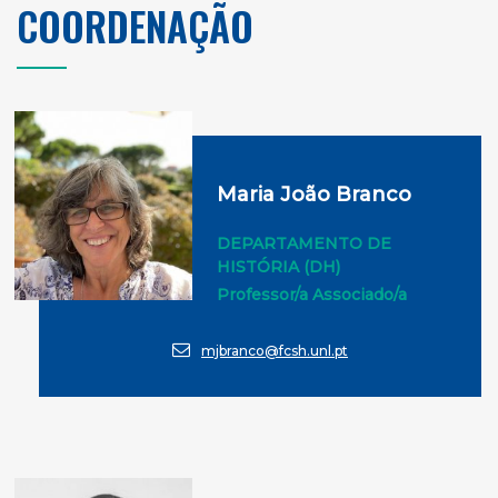
COORDENAÇÃO
Maria João Branco
DEPARTAMENTO DE
HISTÓRIA (DH)
Professor/a Associado/a
mjbranco@fcsh.unl.pt