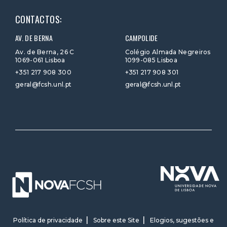
CONTACTOS:
AV. DE BERNA
CAMPOLIDE
Av. de Berna, 26 C
Colégio Almada Negreiros
1069-061 Lisboa
1099-085 Lisboa
+351 217 908 300
+351 217 908 301
geral@fcsh.unl.pt
geral@fcsh.unl.pt
Política de privacidade
Sobre este Site
Elogios, sugestões e