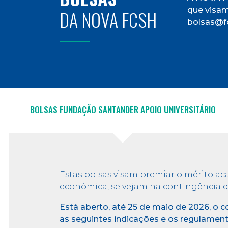
que visam
DA NOVA FCSH
bolsas@fc
BOLSAS FUNDAÇÃO SANTANDER APOIO UNIVERSITÁRIO
Estas bolsas visam premiar o mérito a
económica, se vejam na contingência d
Está aberto, até 25 de maio de 2026, o c
as seguintes indicações e os regulamen