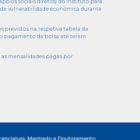
oios sociais diretos) do Instituto para
ão de vulnerabilidade económica durante
previstos na respetiva tabela da
 do pagamento da bolsa até terem
o as mensalidades pagas por
cenciatura, Mestrado e Doutoramento