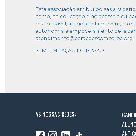
Esta associação atribui bolsas a rapari
como, na educação e no acesso a cuida
responsável; agindo pela prevenção e c
autonomia e empoderamento de raparig
atendimento@coracoescomcoroa.org
→
SEM LIMITAÇÃO DE PRAZO
AS NOSSAS REDES:
CANDI
ALUN
ANTIG