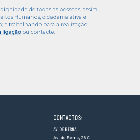
e dignidade de todas as pessoas, assim
itos Humanos, cidadania ativa e
 e trabalhando para a realização,
a ligação
ou contacte:
CONTACTOS:
AV. DE BERNA
Av. de Berna, 26 C