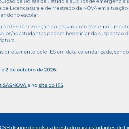
ição de Bolsas de Estudo e auxílios de emergência (ap
antes de Licenciatura e de Mestrado da NOVA em situaç
bandono escolar.
a do IES têm isenção do pagamento dos emolumentos 
so, os/as estudantes podem beneficiar da suspensão
datura.
gas diretamente pelo IES em data calendarizada, send
 e 2 de outubro de 2026.
os SASNOVA
e no
site do IES
.
SH dispõe de bolsas de estudo para estudantes de Li