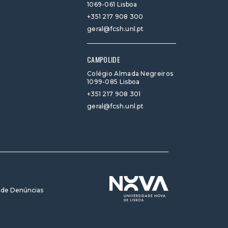
1069-061 Lisboa
+351 217 908 300
geral@fcsh.unl.pt
CAMPOLIDE
Colégio Almada Negreiros
1099-085 Lisboa
+351 217 908 301
geral@fcsh.unl.pt
 de Denúncias