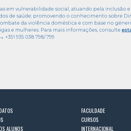
gas em vulnerabilidade social, atuando pela inclusão 
dos de saúde; promovendo o conhecimento sobre Dire
ombate da violência doméstica e com base no género;
as e mulheres. Para mais informações, consulte
est
 +351 935 038 798/ 799
DATOS
FACULDADE
OS
CURSOS
OS ALUNOS
INTERNACIONAL