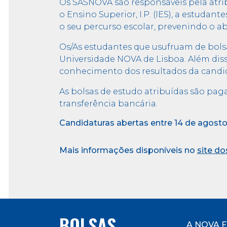
Os SASNOVA são responsáveis pela atribu
o Ensino Superior, I.P. (IES), a estud
o seu percurso escolar, prevenindo o a
Os/As estudantes que usufruam de bols
Universidade NOVA de Lisboa. Além dis
conhecimento dos resultados da candi
As bolsas de estudo atribuídas são pa
transferência bancária.
Candidaturas abertas entre 14 de agosto
Mais informações disponíveis no
site d
BOLSAS
A NOVA FC