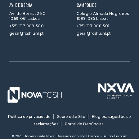
AV. DE BERNA
CAMPOLIDE
Av. de Berna, 26 C
Colégio Almada Negreiros
1069-061 Lisboa
1099-085 Lisboa
+351 217 908 300
+351 217 908 301
geral@fcsh.unl.pt
geral@fcsh.unl.pt
Política de privacidade
Sobre este Site
Elogios, sugestões e
reclamações
Portal de Denúncias
© 2026 Universidade Nova. Desenvolvido por
Dipcode - Grupo Eurotux