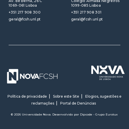
Av. de Berna, 26 C
Colégio Almada Negreiros
1069-061 Lisboa
1099-085 Lisboa
+351 217 908 300
+351 217 908 301
geral@fcsh.unl.pt
geral@fcsh.unl.pt
Política de privacidade
Sobre este Site
Elogios, sugestões e
reclamações
Portal de Denúncias
© 2026 Universidade Nova. Desenvolvido por
Dipcode - Grupo Eurotux