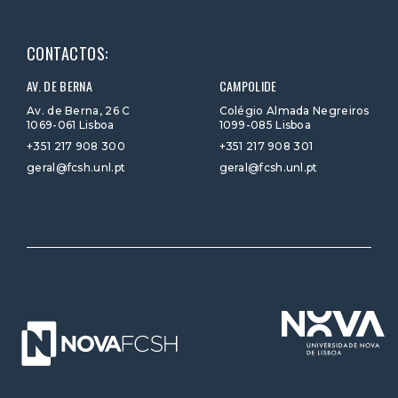
CONTACTOS:
AV. DE BERNA
CAMPOLIDE
Av. de Berna, 26 C
Colégio Almada Negreiros
1069-061 Lisboa
1099-085 Lisboa
+351 217 908 300
+351 217 908 301
geral@fcsh.unl.pt
geral@fcsh.unl.pt