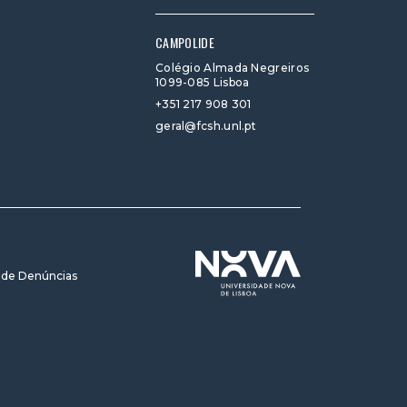
CAMPOLIDE
Colégio Almada Negreiros
1099-085 Lisboa
+351 217 908 301
geral@fcsh.unl.pt
 de Denúncias