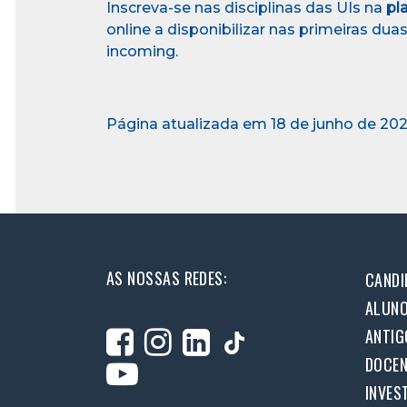
Inscreva-se nas disciplinas das UIs na
pl
online a disponibilizar nas primeiras d
incoming.
Página atualizada em 18 de junho de 20
AS NOSSAS REDES:
CANDI
ALUN
ANTIG
DOCEN
INVES