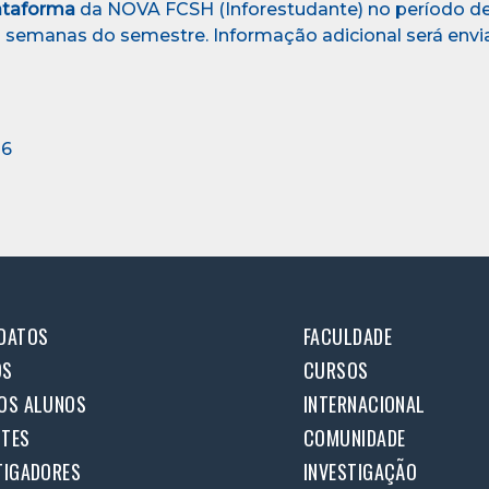
ataforma
da NOVA FCSH (Inforestudante) no período d
uas semanas do semestre. Informação adicional será env
26
DATOS
FACULDADE
OS
CURSOS
OS ALUNOS
INTERNACIONAL
TES
COMUNIDADE
TIGADORES
INVESTIGAÇÃO