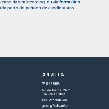
e candidatura incoming
ou
via
formulário
iada perto do período de candidaturas
CONTACTOS:
AV. DE BERNA
Av. de Berna, 26 C
1069-061 Lisboa
+351 217 908 300
geral@fcsh.unl.pt