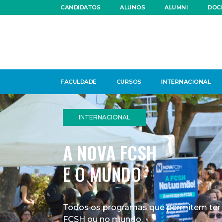
CANDIDATOS
ALUNOS
ALUMNI
DOC
FACULDADE
CURSOS
INTERNACIONAL
INTERNACIONAL
A NOVA FCSH
E O MUNDO
Todos os programas que permitem ter
FCSH ou no mundo.