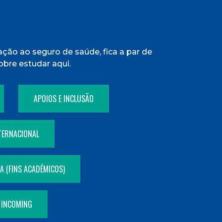
ção ao seguro de saúde, fica a par de
obre estudar aqui.
APOIOS E INCLUSÃO
TERNACIONAL
 (FINS ACADÉMICOS)
 INCOMING