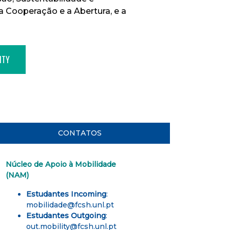
a Cooperação e a Abertura, e a
ITY
CONTATOS
Núcleo de Apoio à Mobilidade
(NAM)
Estudantes Incoming
:
mobilidade@fcsh.unl.pt
Estudantes Outgoing
:
out.mobility@fcsh.unl.pt