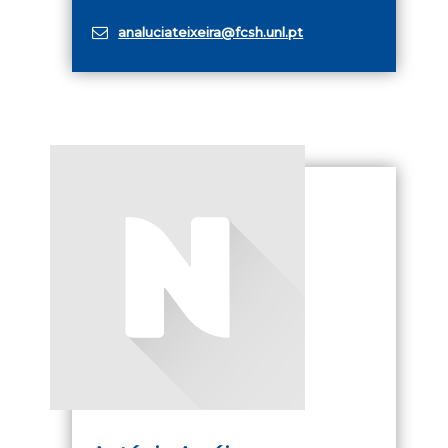
analuciateixeira@fcsh.unl.pt