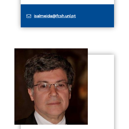
isalmeida@fcsh.unl.pt