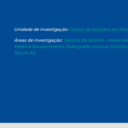
Unidade de investigação:
Centro de Estudos em Mú
Áreas de investigação:
História da Música - Idade Mé
Média e Renascimento, Paleografia musical, História
Século XX