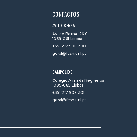
CONTACTOS:
AV. DE BERNA
Av. de Berna, 26 C
1069-061 Lisboa
+351 217 908 300
geral@fcsh.unl.pt
CAMPOLIDE
Colégio Almada Negreiros
1099-085 Lisboa
+351 217 908 301
geral@fcsh.unl.pt