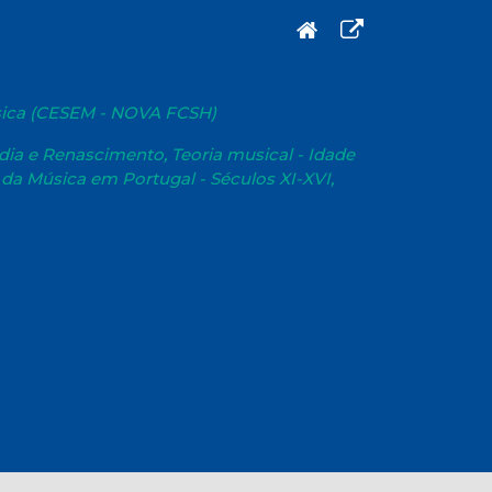
sica (CESEM - NOVA FCSH)
dia e Renascimento, Teoria musical - Idade
 da Música em Portugal - Séculos XI-XVI,