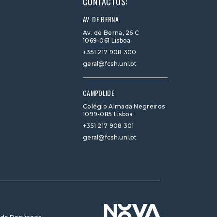
CONTACTOS:
AV. DE BERNA
Av. de Berna, 26 C
1069-061 Lisboa
+351 217 908 300
geral@fcsh.unl.pt
CAMPOLIDE
Colégio Almada Negreiros
1099-085 Lisboa
+351 217 908 301
geral@fcsh.unl.pt