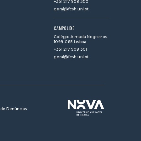
+351 217 908 300
geral@fcsh.unl.pt
CAMPOLIDE
Colégio Almada Negreiros
1099-085 Lisboa
+351 217 908 301
geral@fcsh.unl.pt
 de Denúncias