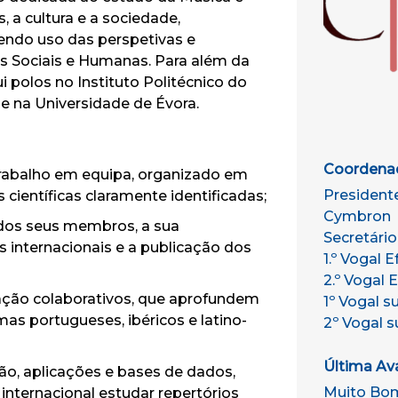
, a cultura e a sociedade,
endo uso das perspetivas e
s Sociais e Humanas. Para além da
polos no Instituto Politécnico do
 e na Universidade de Évora.
Coordenad
rabalho em equipa, organizado em
Presidente
 científicas claramente identificadas;
Cymbron
 dos seus membros, a sua
Secretário
 internacionais e a publicação dos
1.º Vogal E
2.º Vogal 
ação colaborativos, que aprofundem
1º Vogal s
as portugueses, ibéricos e latino-
2º Vogal s
Última Av
ão, aplicações e bases de dados,
Muito Bo
nternacional estudar repertórios