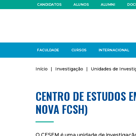
CANDIDATOS
ALUNOS
ALUMNI
DOC
FACULDADE
CURSOS
INTERNACIONAL
Início
|
Investigação
|
Unidades de Investi
CENTRO DE ESTUDOS E
NOVA FCSH)
O CESEM é uma unidade de investigação