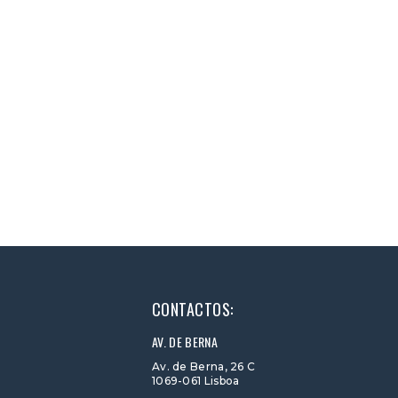
CONTACTOS:
AV. DE BERNA
Av. de Berna, 26 C
1069-061 Lisboa