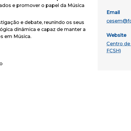
rados e promover o papel da Música
Email
cesem@fcs
tigação e debate, reunindo os seus
ica dinâmica e capaz de manter a
Website
os em Música.
Centro de
FCSH)
o