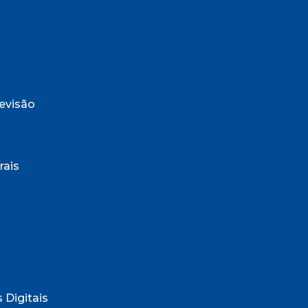
evisão
rais
 Digitais