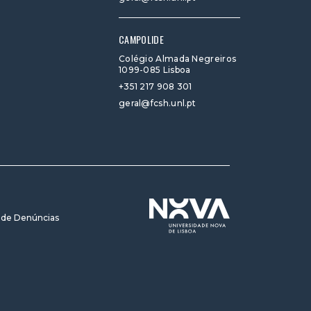
CAMPOLIDE
Colégio Almada Negreiros
1099-085 Lisboa
+351 217 908 301
geral@fcsh.unl.pt
 de Denúncias