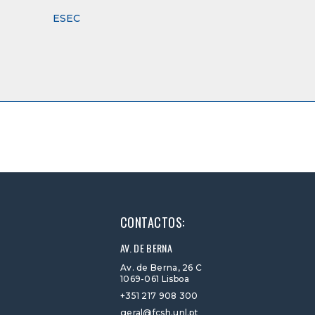
ESEC
CONTACTOS:
AV. DE BERNA
Av. de Berna, 26 C
1069-061 Lisboa
+351 217 908 300
geral@fcsh.unl.pt