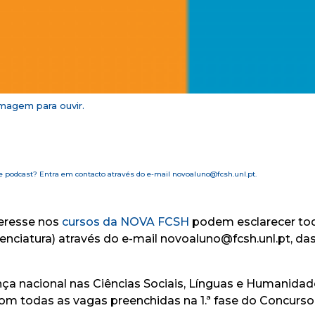
magem para ouvir.
e podcast? Entra em contacto através do e-mail novoaluno@fcsh.unl.pt.
teresse nos
cursos da NOVA FCSH
podem esclarecer tod
cenciatura) através do e-mail novoaluno@fcsh.unl.pt, da
ça nacional nas Ciências Sociais, Línguas e Humanidad
 com todas as vagas preenchidas na 1.ª fase do Concurs