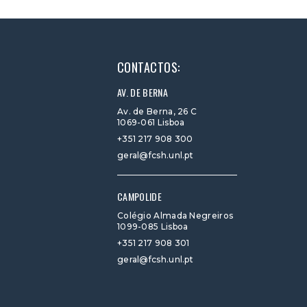
CONTACTOS:
AV. DE BERNA
Av. de Berna, 26 C
1069-061 Lisboa
+351 217 908 300
geral@fcsh.unl.pt
CAMPOLIDE
Colégio Almada Negreiros
1099-085 Lisboa
+351 217 908 301
geral@fcsh.unl.pt