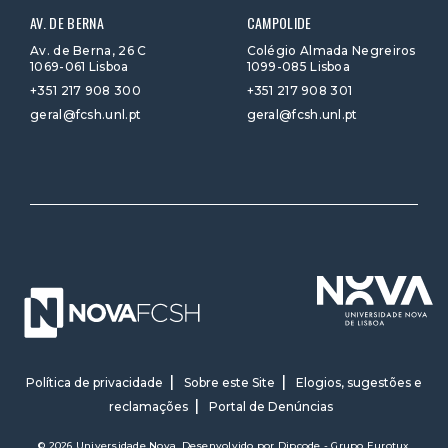
AV. DE BERNA
CAMPOLIDE
Av. de Berna, 26 C
Colégio Almada Negreiros
1069-061 Lisboa
1099-085 Lisboa
+351 217 908 300
+351 217 908 301
geral@fcsh.unl.pt
geral@fcsh.unl.pt
Política de privacidade
Sobre este Site
Elogios, sugestões e
reclamações
Portal de Denúncias
© 2026 Universidade Nova. Desenvolvido por
Dipcode - Grupo Eurotux