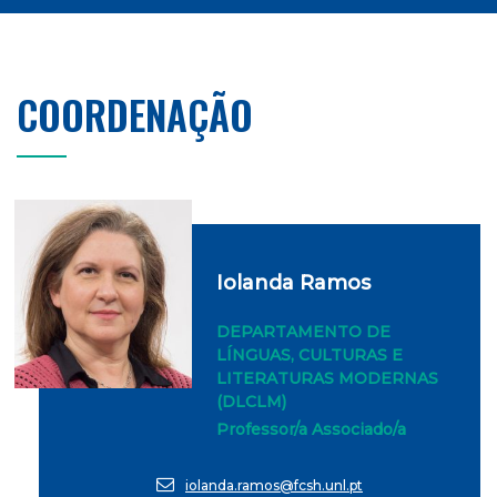
COORDENAÇÃO
Iolanda Ramos
DEPARTAMENTO DE
LÍNGUAS, CULTURAS E
LITERATURAS MODERNAS
(DLCLM)
Professor/a Associado/a
iolanda.ramos@fcsh.unl.pt