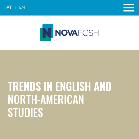
PT
EN
TRENDS IN ENGLISH AND
NORTH-AMERICAN
STUDIES