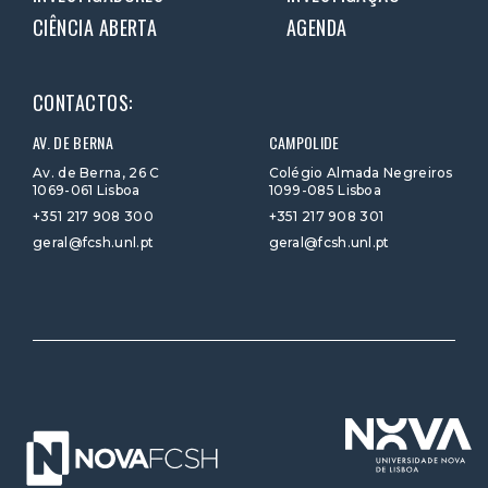
CIÊNCIA ABERTA
AGENDA
CONTACTOS:
AV. DE BERNA
CAMPOLIDE
Av. de Berna, 26 C
Colégio Almada Negreiros
1069-061 Lisboa
1099-085 Lisboa
+351 217 908 300
+351 217 908 301
geral@fcsh.unl.pt
geral@fcsh.unl.pt