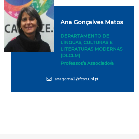
Ana Gonçalves Matos
DEPARTAMENTO DE
LÍNGUAS, CULTURAS E
LITERATURAS MODERNAS
(DLCLM)
Professor/a Associado/a
anagoma2@fcsh.unl.pt