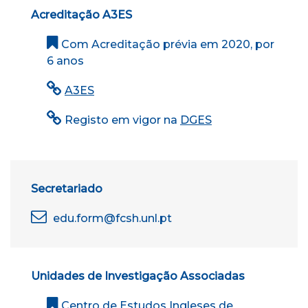
Acreditação A3ES
Com Acreditação prévia em 2020, por
6 anos
A3ES
Registo em vigor na
DGES
Secretariado
edu.form@fcsh.unl.pt
Unidades de Investigação Associadas
Centro de Estudos Ingleses de