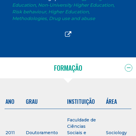
Education, Non-University Higher Education,
Risk behaviour, Higher Education,
Methodologies, Drug use and abuse
FORMAÇÃO
ANO
GRAU
INSTITUIÇÃO
ÁREA
Faculdade de
Ciências
2011
Doutoramento
Sociais e
Sociology