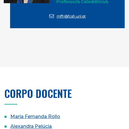
Professor/a Catedrático/a
mffr@fcsh.unl.pt
CORPO DOCENTE
Maria Fernanda Rollo
Alexandra Pelúcia