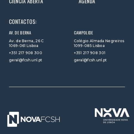
CIÊNCIA ABERTA
AGENDA
CONTACTOS:
AV. DE BERNA
CAMPOLIDE
Av. de Berna, 26 C
Colégio Almada Negreiros
1069-061 Lisboa
1099-085 Lisboa
+351 217 908 300
+351 217 908 301
geral@fcsh.unl.pt
geral@fcsh.unl.pt