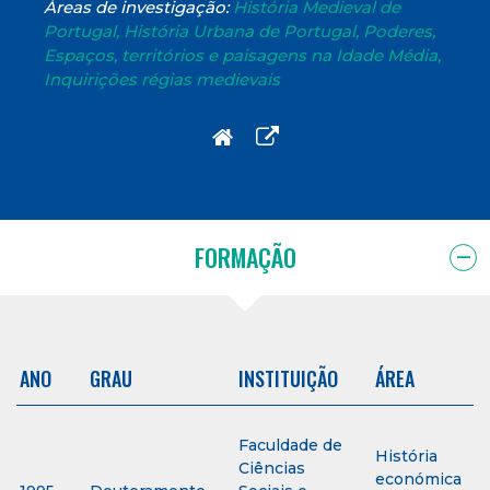
Áreas de investigação:
História Medieval de
Portugal, História Urbana de Portugal, Poderes,
Espaços, territórios e paisagens na Idade Média,
Inquirições régias medievais
FORMAÇÃO
ANO
GRAU
INSTITUIÇÃO
ÁREA
Faculdade de
História
Ciências
económica