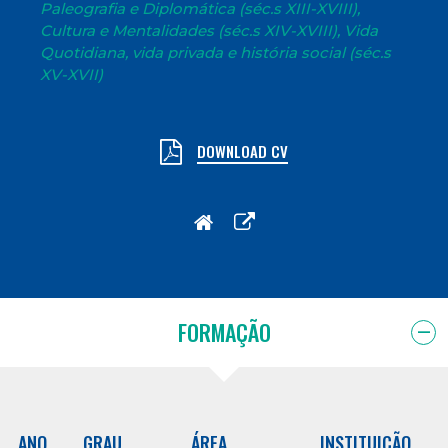
Paleografia e Diplomática (séc.s XIII-XVIII),
Cultura e Mentalidades (séc.s XIV-XVIII), Vida
Quotidiana, vida privada e história social (séc.s
XV-XVII)
DOWNLOAD CV
FORMAÇÃO
ANO
GRAU
ÁREA
INSTITUIÇÃO