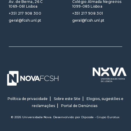
Av. de Berna, 26 C
Colégio Almada Negreiros
1069-061 Lisboa
1099-085 Lisboa
+351 217 908 300
+351 217 908 301
geral@fcsh.unl.pt
geral@fcsh.unl.pt
Política de privacidade
Sobre este Site
Elogios, sugestões e
reclamações
Portal de Denúncias
© 2026 Universidade Nova. Desenvolvido por
Dipcode - Grupo Eurotux