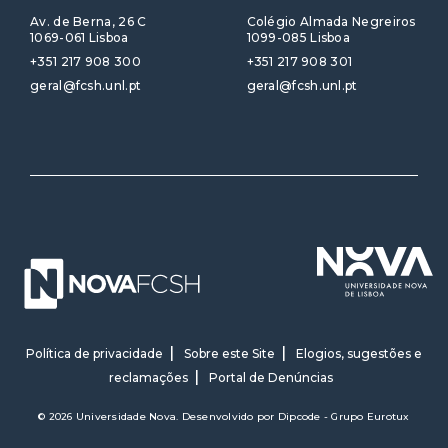
Av. de Berna, 26 C
Colégio Almada Negreiros
1069-061 Lisboa
1099-085 Lisboa
+351 217 908 300
+351 217 908 301
geral@fcsh.unl.pt
geral@fcsh.unl.pt
Política de privacidade
Sobre este Site
Elogios, sugestões e
reclamações
Portal de Denúncias
© 2026 Universidade Nova. Desenvolvido por
Dipcode - Grupo Eurotux