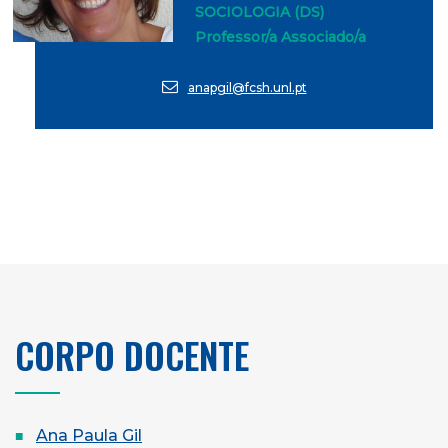
SOCIOLOGIA (DS)
Professor/a Associado/a
anapgil@fcsh.unl.pt
CORPO DOCENTE
Ana Paula Gil