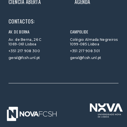
CIÊNCIA ABERTA
AGENDA
CONTACTOS:
AV. DE BERNA
CAMPOLIDE
Av. de Berna, 26 C
Colégio Almada Negreiros
1069-061 Lisboa
1099-085 Lisboa
+351 217 908 300
+351 217 908 301
geral@fcsh.unl.pt
geral@fcsh.unl.pt