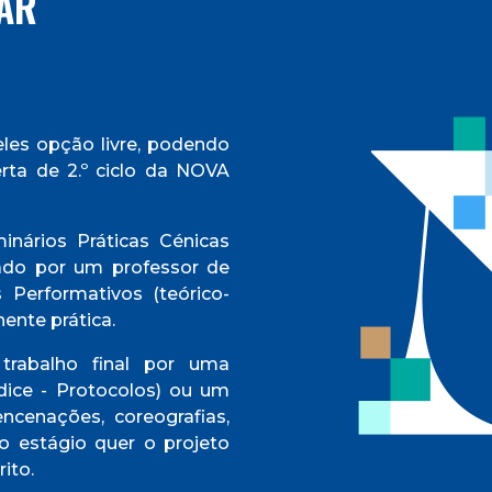
AR
les opção livre, podendo
erta de 2.º ciclo da NOVA
nários Práticas Cénicas
nado por um professor de
 Performativos (teórico-
ente prática.
rabalho final por uma
ndice - Protocolos) ou um
ncenações, coreografias,
o estágio quer o projeto
ito.