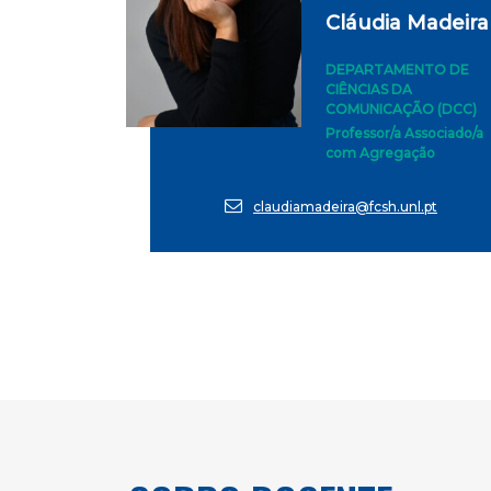
Cláudia Madeira
DEPARTAMENTO DE
CIÊNCIAS DA
COMUNICAÇÃO (DCC)
Professor/a Associado/a
com Agregação
claudiamadeira@fcsh.unl.pt