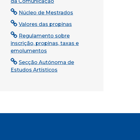
da Comunicação
Núcleo de Mestrados
Valores das propinas
Regulamento sobre
inscrição, propinas, taxas e
emolumentos
Secção Autónoma de
Estudos Artísticos