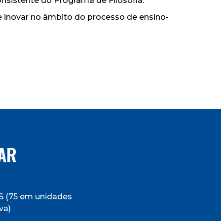
nsistente do Programa de Filosofia.
de inovar no âmbito do processo de ensino-
AR
S (75 em unidades
va)