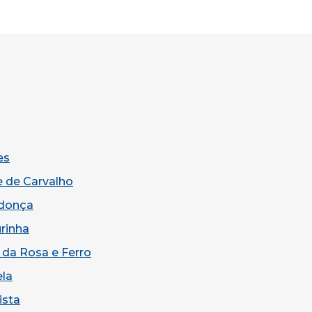
es
e de Carvalho
donça
rinha
 da Rosa e Ferro
ela
ista