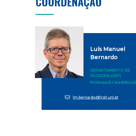
COORDENAÇÃO
Luís Manuel
Bernardo
DEPARTAMENTO DE
FILOSOFIA (DEF)
Professor/a Catedrático/
lm.bernardo@fcsh.unl.pt