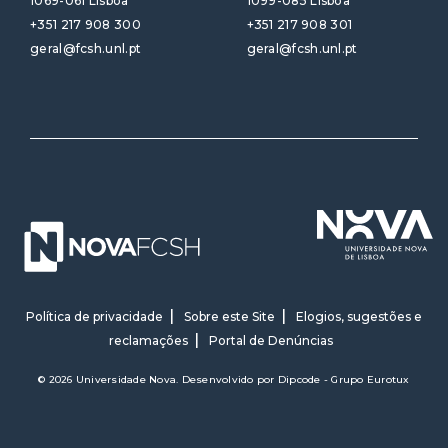
1069-061 Lisboa
1099-085 Lisboa
+351 217 908 300
+351 217 908 301
geral@fcsh.unl.pt
geral@fcsh.unl.pt
Política de privacidade
Sobre este Site
Elogios, sugestões e
reclamações
Portal de Denúncias
© 2026 Universidade Nova. Desenvolvido por
Dipcode - Grupo Eurotux