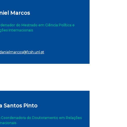
niel Marcos
denador do Mestrado em Ciência Política e
ções Internacionais
danielmarcos@fcsh.unl.pt
a Santos Pinto
-Coordenadora do Doutoramento em Relações
rnacionais