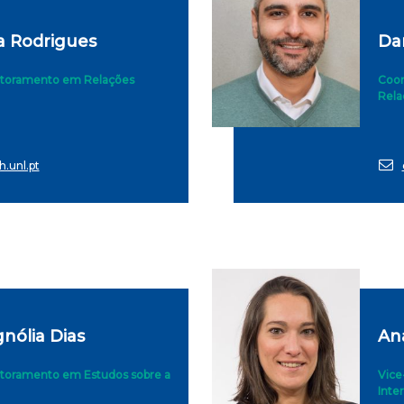
ra Rodrigues
Da
toramento em Relações
Coor
Rela
.unl.pt
nólia Dias
An
toramento em Estudos sobre a
Vice
Inte