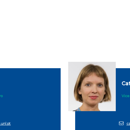
Ca
vo
Vice
.unl.pt
c