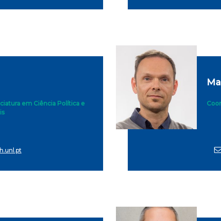
Mar
iatura em Ciência Política e
Coor
is
.unl.pt