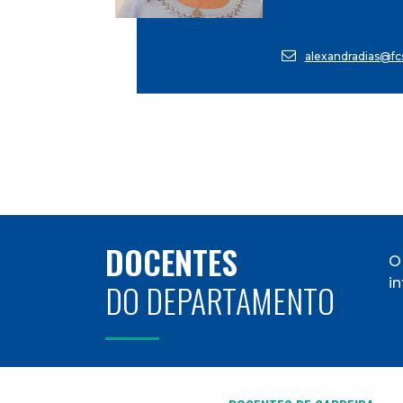
alexandradias@fcs
DOCENTES
O
i
DO DEPARTAMENTO