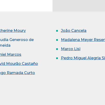
therine Moury
João Cancela
áudia Generoso de
Madalena Meyer Rese
meida
Marco Lisi
niel Marcos
Pedro Miguel Alegria Si
vid Mourão Castaño
ogo Ramada Curto