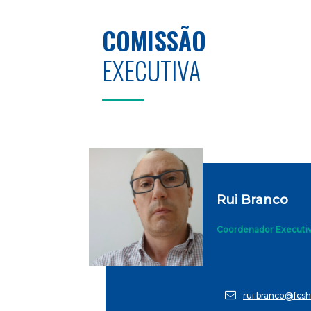
COMISSÃO
EXECUTIVA
Rui Branco
Coordenador Executi
rui.branco@fcsh