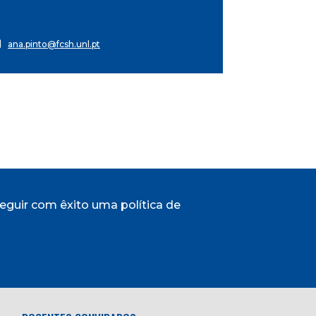
ana.pinto@fcsh.unl.pt
guir com êxito uma política de