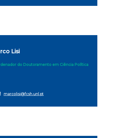
co Lisi
denador do Doutoramento em Ciência Política
marcolisi@fcsh.unl.pt