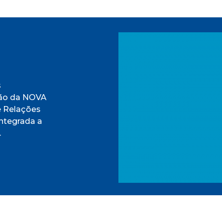
s
ação da NOVA
e Relações
integrada a
.