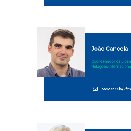
João Cancela
Coordenador da Licenc
Relações Internaciona
joaocancela@fcsh