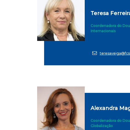
Teresa Ferrei
Coordenadora do Dou
Internacionais
teresaveiga@fcsh
Alexandra Mag
Coordenadora do Dou
Globalização