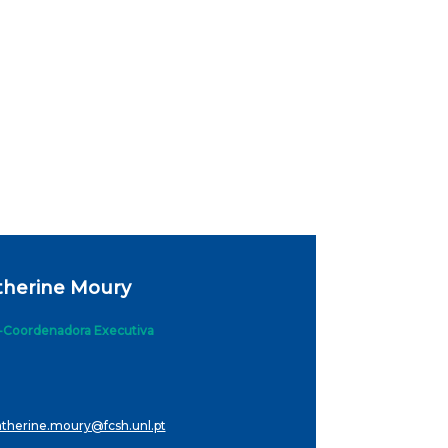
therine Moury
-Coordenadora Executiva
atherine.moury@fcsh.unl.pt