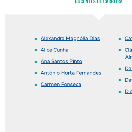
DOCENTES DE CARREIRA
Alexandra Magnólia Dias
Ca
Alice Cunha
Cl
Al
Ana Santos Pinto
Da
António Horta Fernandes
Da
Carmen Fonseca
Di