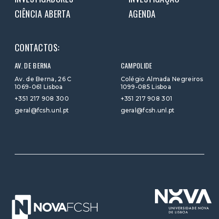
CIÊNCIA ABERTA
AGENDA
CONTACTOS:
AV. DE BERNA
CAMPOLIDE
Av. de Berna, 26 C
Colégio Almada Negreiros
1069-061 Lisboa
1099-085 Lisboa
+351 217 908 300
+351 217 908 301
geral@fcsh.unl.pt
geral@fcsh.unl.pt