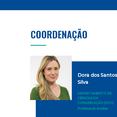
COORDENAÇÃO
Dora dos Santo
Silva
DEPARTAMENTO DE
CIÊNCIAS DA
COMUNICAÇÃO (DCC)
Professor/a Auxiliar