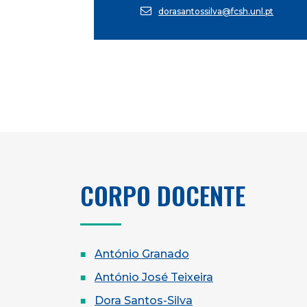
dorasantossilva@fcsh.unl.pt
CORPO DOCENTE
António Granado
António José Teixeira
Dora Santos-Silva