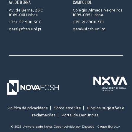
AV. DE BERNA
CAMPOLIDE
Av. de Berna, 26 C
Colégio Almada Negreiros
1069-061 Lisboa
1099-085 Lisboa
+351 217 908 300
+351 217 908 301
geral@fcsh.unl.pt
geral@fcsh.unl.pt
Política de privacidade
Sobre este Site
Elogios, sugestões e
reclamações
Portal de Denúncias
© 2026 Universidade Nova. Desenvolvido por
Dipcode - Grupo Eurotux