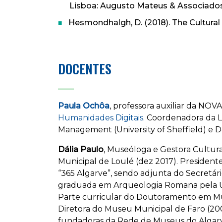
Lisboa: Augusto Mateus & Associados
Hesmondhalgh, D. (2018). The Cultural 
DOCENTES
____
Paula Ochôa
, professora auxiliar da NO
Humanidades Digitais
. Coordenadora da L
Management (University of Sheffield) e 
Dália Paulo
, Museóloga e Gestora Cultura
Municipal de Loulé (dez 2017). Presiden
“365 Algarve”, sendo adjunta do Secretári
graduada em Arqueologia Romana pela Uni
Parte curricular do Doutoramento em Mus
Diretora do Museu Municipal de Faro (20
fundadoras da Rede de Museus do Algarve