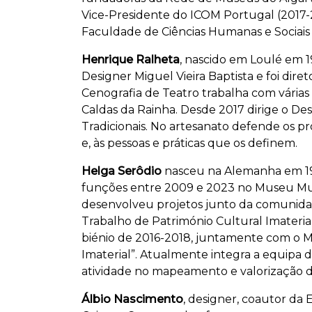
Vice-Presidente do ICOM Portugal (2017-2
Faculdade de Ciências Humanas e Sociais 
Henrique Ralheta
,
nascido em Loulé em 1
Designer Miguel Vieira Baptista e foi dir
Cenografia de Teatro trabalha com vária
Caldas da Rainha.
Desde 2017 dirige o De
Tradicionais. No artesanato defende os pro
e, às pessoas e práticas que os definem.
Helga Serôdio
nasceu na Alemanha em 1972
funções entre 2009 e 2023 no Museu Munic
desenvolveu projetos junto da comunidad
Trabalho de Património Cultural Imateri
biénio de 2016-2018, juntamente com o Mu
Imaterial”.
Atualmente integra a equipa d
atividade no mapeamento e valorização 
Álbio Nascimento
, designer, coautor da 