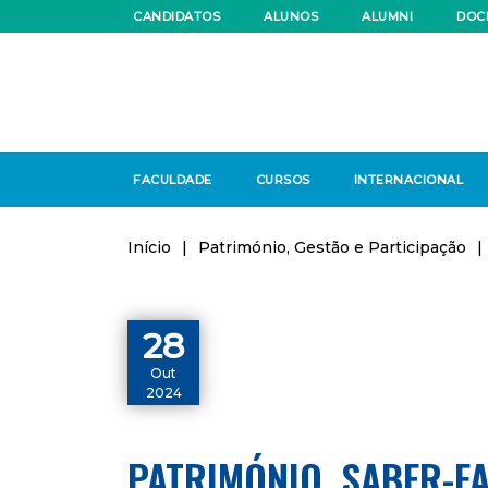
CANDIDATOS
ALUNOS
ALUMNI
DOC
FACULDADE
CURSOS
INTERNACIONAL
Início
|
Património, Gestão e Participação
|
28
Out
2024
PATRIMÓNIO, SABER-FA