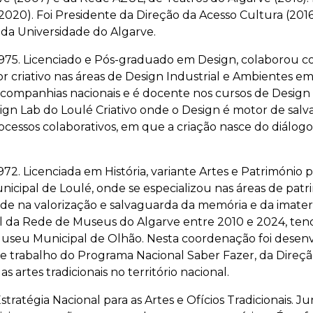
020). Foi Presidente da Direção da Acesso Cultura (2016
da Universidade do Algarve.
975. Licenciado e Pós-graduado em Design, colaborou 
etor criativo nas áreas de Design Industrial e Ambientes
s companhias nacionais e é docente nos cursos de Design
sign Lab do Loulé Criativo onde o Design é motor de sal
cessos colaborativos, em que a criação nasce do diálogo e 
. Licenciada em História, variante Artes e Património 
ipal de Loulé, onde se especializou nas áreas de patrim
e na valorização e salvaguarda da memória e da imateri
al da Rede de Museus do Algarve entre 2010 e 2024, te
seu Municipal de Olhão. Nesta coordenação foi desenvolv
e trabalho do Programa Nacional Saber Fazer, da Direçã
das
artes tradicionais no território nacional.
Estratégia Nacional para as Artes e Ofícios Tradicionais. 