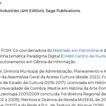
.
Industries (4th Edition). Sage Publications.
VA FCSH. Co-coordenadora do
Mestrado em Património
e 
inha temática Paradigma Digital (
CHAM-Centro de Huma
Doutoramento em Ciência da Informação.
l. Diretora Municipal de Administração,
Planeamento e M
te da Assembleia Geral da Acesso Cultura (desde 2022). 
o de Estado da Cultura (2016-2017). Licenciada em Histór
versidade de Coimbra. Mestre em História da Arte Por
eologia 2007/2009 concluída. Foi diretora Regional de 
02 a 2009), Mentora e Diretora da Revista MUSEAL de 20
 (2007) e da Rede AZUL, de Teatros do Algarve (2016). 