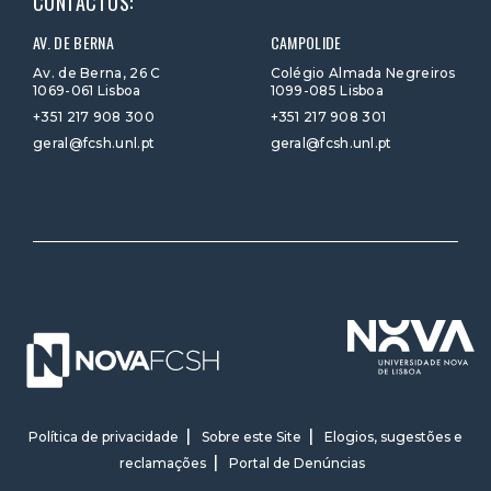
CONTACTOS:
AV. DE BERNA
CAMPOLIDE
Av. de Berna, 26 C
Colégio Almada Negreiros
1069-061 Lisboa
1099-085 Lisboa
+351 217 908 300
+351 217 908 301
geral@fcsh.unl.pt
geral@fcsh.unl.pt
Política de privacidade
Sobre este Site
Elogios, sugestões e
reclamações
Portal de Denúncias