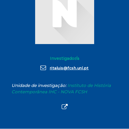
Investigador/a
ritaluis@fcsh.unl.pt
Unidade de investigação:
Instituto de História
Contemporânea IHC - NOVA FCSH