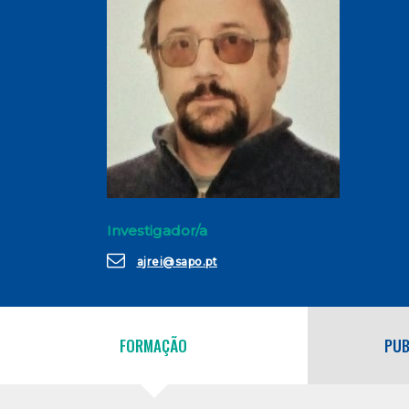
Investigador/a
ajrei@sapo.pt
FORMAÇÃO
PUB