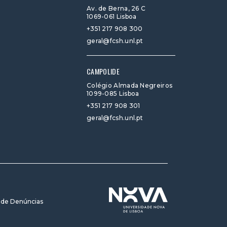
Av. de Berna, 26 C
1069-061 Lisboa
+351 217 908 300
geral@fcsh.unl.pt
CAMPOLIDE
Colégio Almada Negreiros
1099-085 Lisboa
+351 217 908 301
geral@fcsh.unl.pt
 de Denúncias