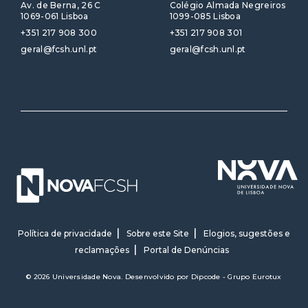
Av. de Berna, 26 C
Colégio Almada Negreiros
1069-061 Lisboa
1099-085 Lisboa
+351 217 908 300
+351 217 908 301
geral@fcsh.unl.pt
geral@fcsh.unl.pt
Política de privacidade
Sobre este Site
Elogios, sugestões e
reclamações
Portal de Denúncias
© 2026 Universidade Nova. Desenvolvido por
Dipcode - Grupo Eurotux