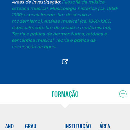
Áreas de investigação:
Filosofia da música,
estética musical, Musicologia histórica (ca. 1860-
1960; especialmente fim de século e
modernismo), Análise musical (ca. 1860-1960;
especialmente fim de século e modernismo),
Teoria e prática da hermenêutica, retórica e
semântica musical, Teoria e prática da
encenação de ópera
FORMAÇÃO
ANO
GRAU
INSTITUIÇÃO
ÁREA