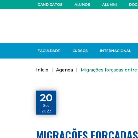
CANDIDATOS
ALUNOS
ALUMNI
DOC
FACULDADE
CURSOS
INTERNACIONAL
Início
|
Agenda
|
Migrações forçadas entre 
20
Set
2023
MIGRAÇÕES FORÇADAS