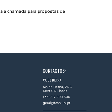
erta a chamada para propostas de
CONTACTOS:
AV. DE BERNA
Av. de Berna, 26 C
1069-061 Lisboa
+351 217 908 300
geral@fcsh.unl.pt