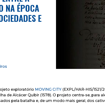
ÃO NA ÉPOCA
OCIEDADES E
iros
ojeto exploratório
MOVING CITY
(EXPL/HAR-HIS/1521/2
 de Alcácer Quibir (1578). O projeto centra-se, para al
ados pela batalha e, de um modo mais geral, dos cativ