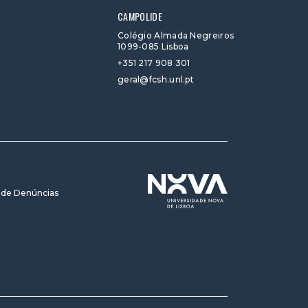
CAMPOLIDE
Colégio Almada Negreiros
1099-085 Lisboa
+351 217 908 301
geral@fcsh.unl.pt
 de Denúncias