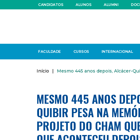
CANDIDATOS
ALUNOS
ALUMNI
DOC
FACULDADE
CURSOS
INTERNACIONAL
Início
|
Mesmo 445 anos depois, Alcácer-Qui
MESMO 445 ANOS DEPO
QUIBIR PESA NA MEMÓ
PROJETO DO CHAM QUE
QUE ACONTECEU DEPOI