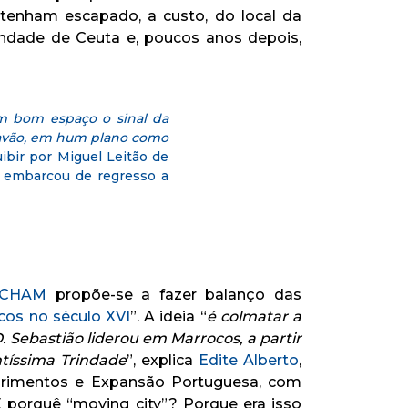
s tenham escapado, a custo, do local da
indade de Ceuta e, poucos anos depois,
m bom espaço o sinal da
ravão, em hum plano como
uibir por Miguel Leitão de
de embarcou de regresso a
CHAM
propõe-se a fazer balanço das
cos no século XVI
”. A ideia “
é colmatar a
 Sebastião liderou em Marrocos, a partir
tíssima Trindade
”, explica
Edite Alberto
,
obrimentos e Expansão Portuguesa, com
E porquê “moving city”? Porque era isso