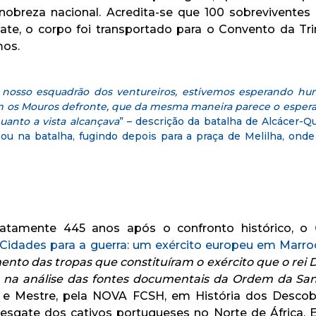
a nobreza nacional. Acredita-se que 100 sobrevivente
te, o corpo foi transportado para o Convento da Tr
mos.
nosso esquadrão dos ventureiros, estivemos esperando hu
com os Mouros defronte, que da mesma maneira parece o espe
anto a vista alcançava
” – descrição da batalha de Alcácer-Q
pou na batalha, fugindo depois para a praça de Melilha, on
atamente 445 anos após o confronto histórico, o
Cidades para a guerra: um exército europeu em Marro
nto das tropas que constituíram o exército que o rei D.
a análise das fontes documentais da Ordem da San
to e Mestre, pela NOVA FCSH, em História dos Desc
resgate dos cativos portugueses no Norte de África. 