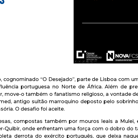
ião, cognominado “O Desejado”, parte de Lisboa com 
fluência portuguesa no Norte de África. Além de pre
r, move-o também o fanatismo religioso, a vontade de 
d, antigo sultão marroquino deposto pelo sobrinho, t
ória. O desafio foi aceite.
sas, compostas também por mouros leais a Mulei, es
er-Quibir, onde enfrentam uma força com o dobro do
pleta derrota do exército português, que deixa naqu