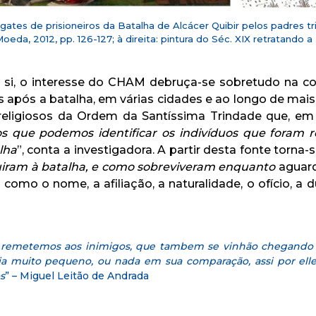
tes de prisioneiros da Batalha de Alcácer Quibir pelos padres trin
eda, 2012, pp. 126-127; à direita: pintura do Séc. XIX retratando 
 si, o interesse do CHAM debruça-se sobretudo na c
s após a batalha, em várias cidades e ao longo de mai
s religiosos da Ordem da Santíssima Trindade que, e
s que podemos identificar os indivíduos que foram 
lha
”, conta a investigadora. A partir desta fonte torna-s
guiram à batalha, e como sobreviveram enquanto
aguar
omo o nome, a afiliação, a naturalidade, o ofício, a 
a remetemos aos inimigos, que tambem se vinhão chegando
a muito pequeno, ou nada em sua comparação, assi por elles
s
” – Miguel Leitão de Andrada