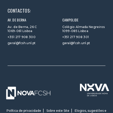
CONTACTOS:
AV. DE BERNA
CAMPOLIDE
Av. de Berna, 26 C
Colégio Almada Negreiros
1069-061 Lisboa
1099-085 Lisboa
+351 217 908 300
+351 217 908 301
geral@fcsh.unl.pt
geral@fcsh.unl.pt
Política de privacidade
Sobre este Site
Elogios, sugestões e