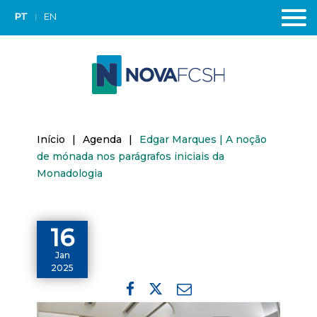
PT
EN
Início
|
Agenda
|
Edgar Marques | A noção
de mónada nos parágrafos iniciais da
Monadologia
16
Jan
2025