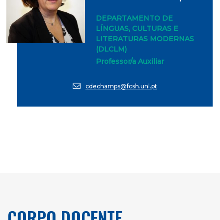
DEPARTAMENTO DE
LÍNGUAS, CULTURAS E
LITERATURAS MODERNAS
(DLCLM)
Professor/a Auxiliar
cdechamps@fcsh.unl.pt
CORPO DOCENTE