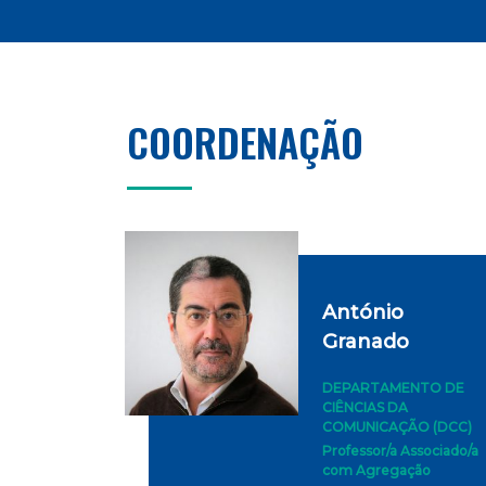
COORDENAÇÃO
António
Granado
DEPARTAMENTO DE
CIÊNCIAS DA
COMUNICAÇÃO (DCC)
Professor/a Associado/a
com Agregação