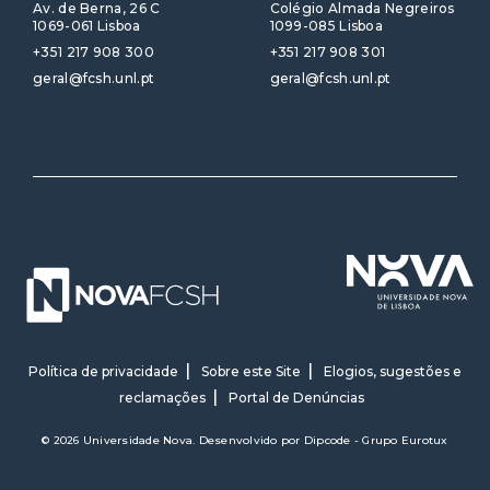
Av. de Berna, 26 C
Colégio Almada Negreiros
1069-061 Lisboa
1099-085 Lisboa
+351 217 908 300
+351 217 908 301
geral@fcsh.unl.pt
geral@fcsh.unl.pt
Política de privacidade
Sobre este Site
Elogios, sugestões e
reclamações
Portal de Denúncias
© 2026 Universidade Nova. Desenvolvido por
Dipcode - Grupo Eurotux