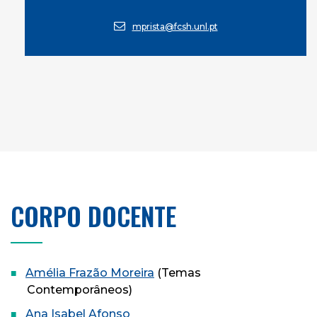
mprista@fcsh.unl.pt
CORPO DOCENTE
Amélia Frazão Moreira
(Temas
Contemporâneos)
Ana Isabel Afonso