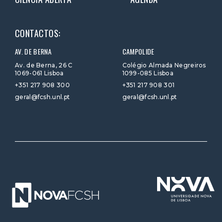
CONTACTOS:
AV. DE BERNA
CAMPOLIDE
Av. de Berna, 26 C
Colégio Almada Negreiros
1069-061 Lisboa
1099-085 Lisboa
+351 217 908 300
+351 217 908 301
geral@fcsh.unl.pt
geral@fcsh.unl.pt