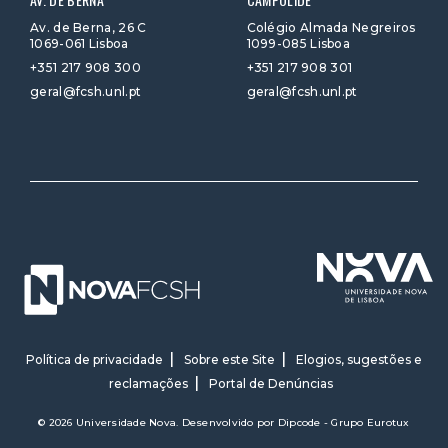
Av. de Berna, 26 C
Colégio Almada Negreiros
1069-061 Lisboa
1099-085 Lisboa
+351 217 908 300
+351 217 908 301
geral@fcsh.unl.pt
geral@fcsh.unl.pt
Política de privacidade
Sobre este Site
Elogios, sugestões e
reclamações
Portal de Denúncias
© 2026 Universidade Nova. Desenvolvido por
Dipcode - Grupo Eurotux