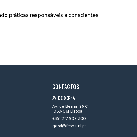
do práticas responsáveis e conscientes
CONTACTOS:
AV. DE BERNA
Av. de Berna, 26 C
1069-061 Lisboa
+351 217 908 300
geral@fcsh.unl.pt