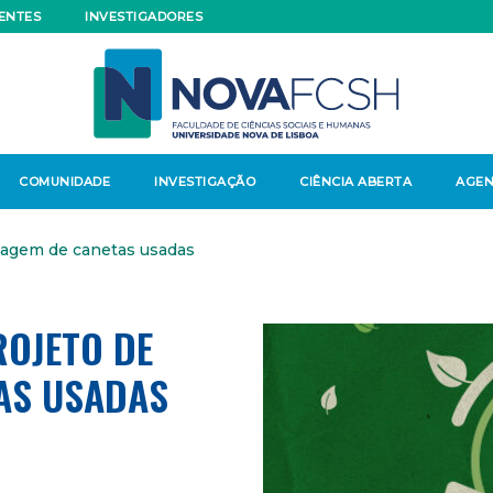
ENTES
INVESTIGADORES
COMUNIDADE
INVESTIGAÇÃO
CIÊNCIA ABERTA
AGE
lagem de canetas usadas
ROJETO DE
AS USADAS