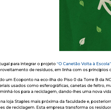
gal para integrar o projeto
“O Canetão Volta à Escola
proveitamento de resíduos, em linha com os princípios 
ado um Ecoponto na eco-ilha do Piso 0 da Torre B da
ais usados como esferográficas, canetas de feltro, mar
aminhá-los para a reciclagem, dando-lhes uma nova vida
 na loja Staples mais próxima da faculdade e, posteri
es de reciclagem. Esta empresa transforma os resíduos