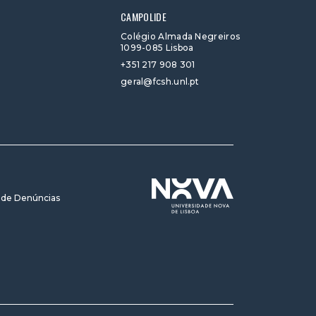
CAMPOLIDE
Colégio Almada Negreiros
1099-085 Lisboa
+351 217 908 301
geral@fcsh.unl.pt
 de Denúncias