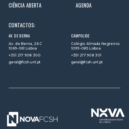
CIÊNCIA ABERTA
AGENDA
CONTACTOS:
AV. DE BERNA
CAMPOLIDE
Av. de Berna, 26 C
Colégio Almada Negreiros
1069-061 Lisboa
1099-085 Lisboa
+351 217 908 300
+351 217 908 301
geral@fcsh.unl.pt
geral@fcsh.unl.pt